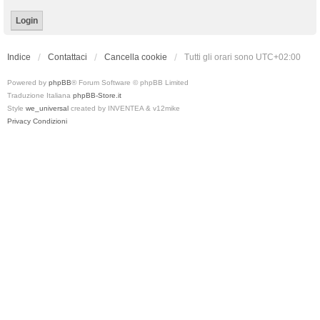
Indice
Contattaci
Cancella cookie
Tutti gli orari sono
UTC+02:00
Powered by
phpBB
® Forum Software © phpBB Limited
Traduzione Italiana
phpBB-Store.it
Style
we_universal
created by INVENTEA & v12mike
Privacy
Condizioni