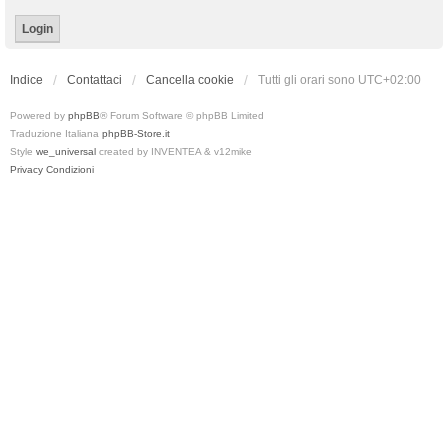
Indice
Contattaci
Cancella cookie
Tutti gli orari sono
UTC+02:00
Powered by
phpBB
® Forum Software © phpBB Limited
Traduzione Italiana
phpBB-Store.it
Style
we_universal
created by INVENTEA & v12mike
Privacy
Condizioni