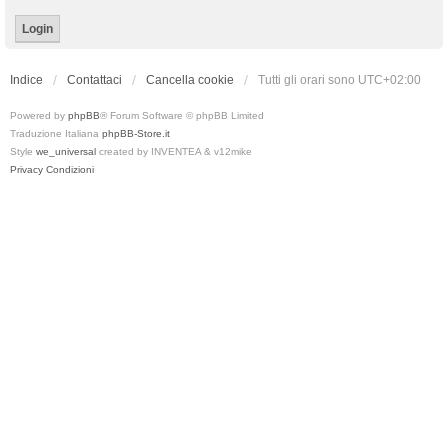
Indice
Contattaci
Cancella cookie
Tutti gli orari sono
UTC+02:00
Powered by
phpBB
® Forum Software © phpBB Limited
Traduzione Italiana
phpBB-Store.it
Style
we_universal
created by INVENTEA & v12mike
Privacy
Condizioni