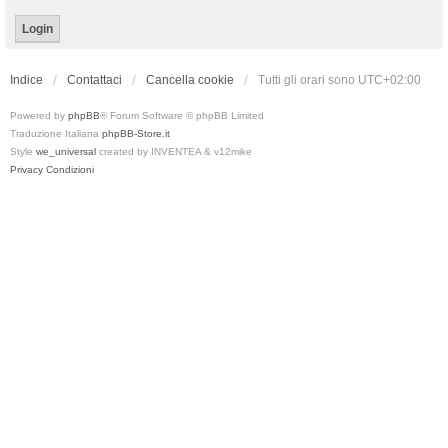
Indice
Contattaci
Cancella cookie
Tutti gli orari sono
UTC+02:00
Powered by
phpBB
® Forum Software © phpBB Limited
Traduzione Italiana
phpBB-Store.it
Style
we_universal
created by INVENTEA & v12mike
Privacy
Condizioni