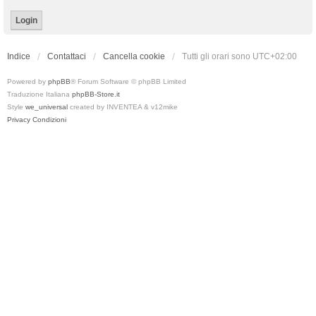
Indice
Contattaci
Cancella cookie
Tutti gli orari sono
UTC+02:00
Powered by
phpBB
® Forum Software © phpBB Limited
Traduzione Italiana
phpBB-Store.it
Style
we_universal
created by INVENTEA & v12mike
Privacy
Condizioni