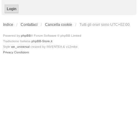
Indice
Contattaci
Cancella cookie
Tutti gli orari sono
UTC+02:00
Powered by
phpBB
® Forum Software © phpBB Limited
Traduzione Italiana
phpBB-Store.it
Style
we_universal
created by INVENTEA & v12mike
Privacy
Condizioni