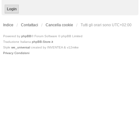
Indice
Contattaci
Cancella cookie
Tutti gli orari sono
UTC+02:00
Powered by
phpBB
® Forum Software © phpBB Limited
Traduzione Italiana
phpBB-Store.it
Style
we_universal
created by INVENTEA & v12mike
Privacy
Condizioni