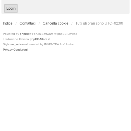
Indice
Contattaci
Cancella cookie
Tutti gli orari sono
UTC+02:00
Powered by
phpBB
® Forum Software © phpBB Limited
Traduzione Italiana
phpBB-Store.it
Style
we_universal
created by INVENTEA & v12mike
Privacy
Condizioni