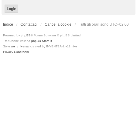
Indice
Contattaci
Cancella cookie
Tutti gli orari sono
UTC+02:00
Powered by
phpBB
® Forum Software © phpBB Limited
Traduzione Italiana
phpBB-Store.it
Style
we_universal
created by INVENTEA & v12mike
Privacy
Condizioni