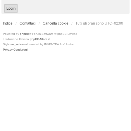
Indice
Contattaci
Cancella cookie
Tutti gli orari sono
UTC+02:00
Powered by
phpBB
® Forum Software © phpBB Limited
Traduzione Italiana
phpBB-Store.it
Style
we_universal
created by INVENTEA & v12mike
Privacy
Condizioni