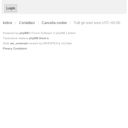
Indice
Contattaci
Cancella cookie
Tutti gli orari sono
UTC+02:00
Powered by
phpBB
® Forum Software © phpBB Limited
Traduzione Italiana
phpBB-Store.it
Style
we_universal
created by INVENTEA & v12mike
Privacy
Condizioni