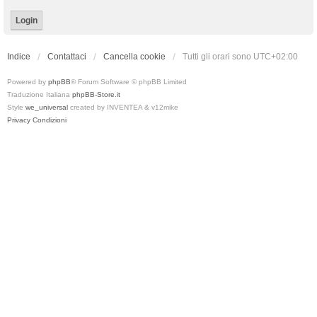
Indice
Contattaci
Cancella cookie
Tutti gli orari sono
UTC+02:00
Powered by
phpBB
® Forum Software © phpBB Limited
Traduzione Italiana
phpBB-Store.it
Style
we_universal
created by INVENTEA & v12mike
Privacy
Condizioni