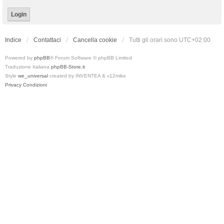
Indice
Contattaci
Cancella cookie
Tutti gli orari sono
UTC+02:00
Powered by
phpBB
® Forum Software © phpBB Limited
Traduzione Italiana
phpBB-Store.it
Style
we_universal
created by INVENTEA & v12mike
Privacy
Condizioni