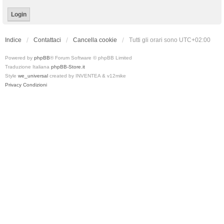
Indice
Contattaci
Cancella cookie
Tutti gli orari sono
UTC+02:00
Powered by
phpBB
® Forum Software © phpBB Limited
Traduzione Italiana
phpBB-Store.it
Style
we_universal
created by INVENTEA & v12mike
Privacy
Condizioni