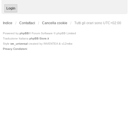
Indice
Contattaci
Cancella cookie
Tutti gli orari sono
UTC+02:00
Powered by
phpBB
® Forum Software © phpBB Limited
Traduzione Italiana
phpBB-Store.it
Style
we_universal
created by INVENTEA & v12mike
Privacy
Condizioni