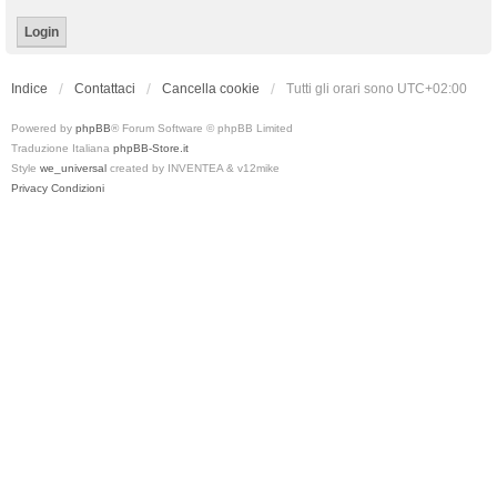
Indice
Contattaci
Cancella cookie
Tutti gli orari sono
UTC+02:00
Powered by
phpBB
® Forum Software © phpBB Limited
Traduzione Italiana
phpBB-Store.it
Style
we_universal
created by INVENTEA & v12mike
Privacy
Condizioni