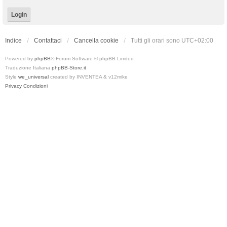
Indice
Contattaci
Cancella cookie
Tutti gli orari sono
UTC+02:00
Powered by
phpBB
® Forum Software © phpBB Limited
Traduzione Italiana
phpBB-Store.it
Style
we_universal
created by INVENTEA & v12mike
Privacy
Condizioni