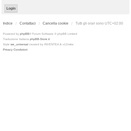
Indice
Contattaci
Cancella cookie
Tutti gli orari sono
UTC+02:00
Powered by
phpBB
® Forum Software © phpBB Limited
Traduzione Italiana
phpBB-Store.it
Style
we_universal
created by INVENTEA & v12mike
Privacy
Condizioni