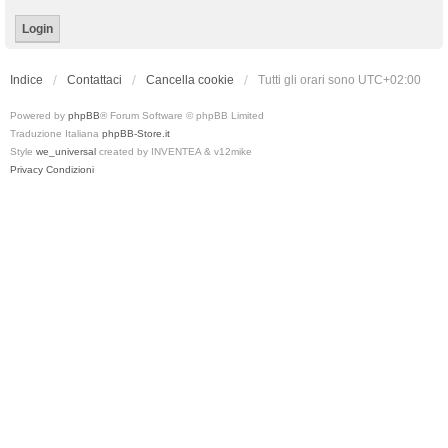
Indice
Contattaci
Cancella cookie
Tutti gli orari sono
UTC+02:00
Powered by
phpBB
® Forum Software © phpBB Limited
Traduzione Italiana
phpBB-Store.it
Style
we_universal
created by INVENTEA & v12mike
Privacy
Condizioni