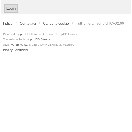
Indice
Contattaci
Cancella cookie
Tutti gli orari sono
UTC+02:00
Powered by
phpBB
® Forum Software © phpBB Limited
Traduzione Italiana
phpBB-Store.it
Style
we_universal
created by INVENTEA & v12mike
Privacy
Condizioni