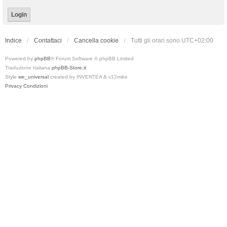
Indice
Contattaci
Cancella cookie
Tutti gli orari sono
UTC+02:00
Powered by
phpBB
® Forum Software © phpBB Limited
Traduzione Italiana
phpBB-Store.it
Style
we_universal
created by INVENTEA & v12mike
Privacy
Condizioni