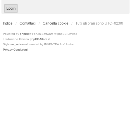
Indice
Contattaci
Cancella cookie
Tutti gli orari sono
UTC+02:00
Powered by
phpBB
® Forum Software © phpBB Limited
Traduzione Italiana
phpBB-Store.it
Style
we_universal
created by INVENTEA & v12mike
Privacy
Condizioni