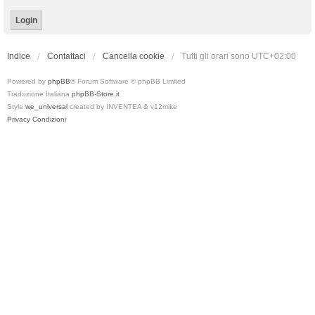
Indice
Contattaci
Cancella cookie
Tutti gli orari sono
UTC+02:00
Powered by
phpBB
® Forum Software © phpBB Limited
Traduzione Italiana
phpBB-Store.it
Style
we_universal
created by INVENTEA & v12mike
Privacy
Condizioni