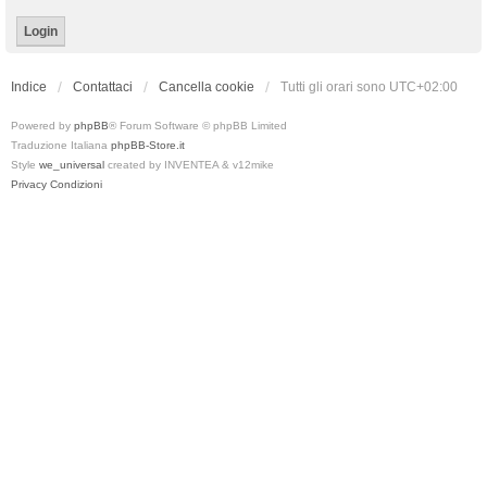
Indice
Contattaci
Cancella cookie
Tutti gli orari sono
UTC+02:00
Powered by
phpBB
® Forum Software © phpBB Limited
Traduzione Italiana
phpBB-Store.it
Style
we_universal
created by INVENTEA & v12mike
Privacy
Condizioni