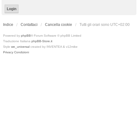
Indice
Contattaci
Cancella cookie
Tutti gli orari sono
UTC+02:00
Powered by
phpBB
® Forum Software © phpBB Limited
Traduzione Italiana
phpBB-Store.it
Style
we_universal
created by INVENTEA & v12mike
Privacy
Condizioni