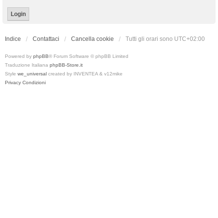
Indice
Contattaci
Cancella cookie
Tutti gli orari sono
UTC+02:00
Powered by
phpBB
® Forum Software © phpBB Limited
Traduzione Italiana
phpBB-Store.it
Style
we_universal
created by INVENTEA & v12mike
Privacy
Condizioni