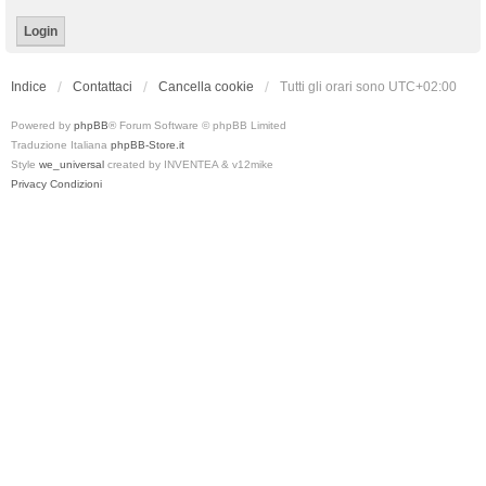
Indice
Contattaci
Cancella cookie
Tutti gli orari sono
UTC+02:00
Powered by
phpBB
® Forum Software © phpBB Limited
Traduzione Italiana
phpBB-Store.it
Style
we_universal
created by INVENTEA & v12mike
Privacy
Condizioni