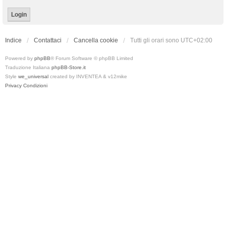
Indice
Contattaci
Cancella cookie
Tutti gli orari sono
UTC+02:00
Powered by
phpBB
® Forum Software © phpBB Limited
Traduzione Italiana
phpBB-Store.it
Style
we_universal
created by INVENTEA & v12mike
Privacy
Condizioni