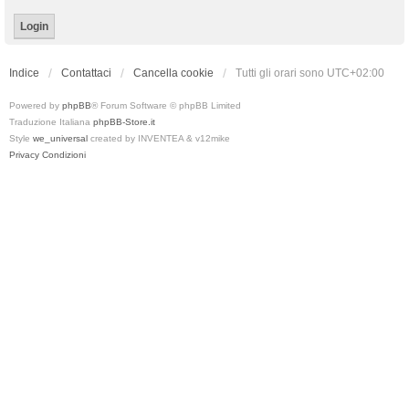
Indice
Contattaci
Cancella cookie
Tutti gli orari sono
UTC+02:00
Powered by
phpBB
® Forum Software © phpBB Limited
Traduzione Italiana
phpBB-Store.it
Style
we_universal
created by INVENTEA & v12mike
Privacy
Condizioni