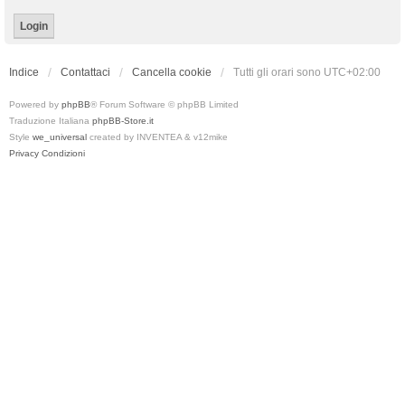
Indice
Contattaci
Cancella cookie
Tutti gli orari sono
UTC+02:00
Powered by
phpBB
® Forum Software © phpBB Limited
Traduzione Italiana
phpBB-Store.it
Style
we_universal
created by INVENTEA & v12mike
Privacy
Condizioni