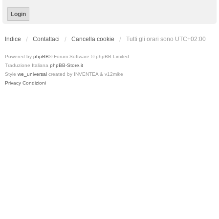
Indice
Contattaci
Cancella cookie
Tutti gli orari sono
UTC+02:00
Powered by
phpBB
® Forum Software © phpBB Limited
Traduzione Italiana
phpBB-Store.it
Style
we_universal
created by INVENTEA & v12mike
Privacy
Condizioni