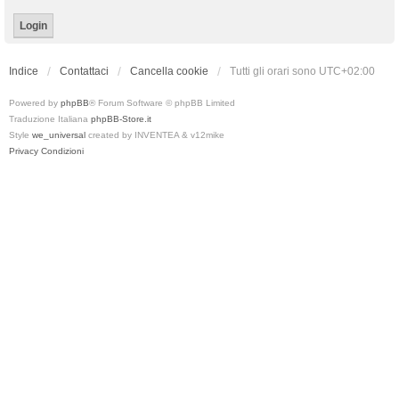
Indice
Contattaci
Cancella cookie
Tutti gli orari sono
UTC+02:00
Powered by
phpBB
® Forum Software © phpBB Limited
Traduzione Italiana
phpBB-Store.it
Style
we_universal
created by INVENTEA & v12mike
Privacy
Condizioni