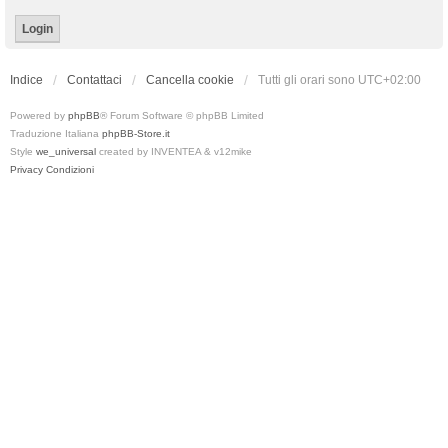
Indice
Contattaci
Cancella cookie
Tutti gli orari sono
UTC+02:00
Powered by
phpBB
® Forum Software © phpBB Limited
Traduzione Italiana
phpBB-Store.it
Style
we_universal
created by INVENTEA & v12mike
Privacy
Condizioni