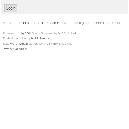
Indice
Contattaci
Cancella cookie
Tutti gli orari sono
UTC+02:00
Powered by
phpBB
® Forum Software © phpBB Limited
Traduzione Italiana
phpBB-Store.it
Style
we_universal
created by INVENTEA & v12mike
Privacy
Condizioni