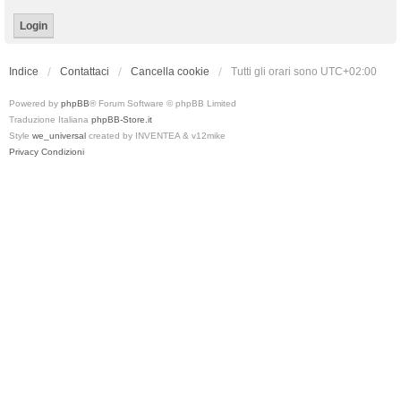
Indice
Contattaci
Cancella cookie
Tutti gli orari sono
UTC+02:00
Powered by
phpBB
® Forum Software © phpBB Limited
Traduzione Italiana
phpBB-Store.it
Style
we_universal
created by INVENTEA & v12mike
Privacy
Condizioni