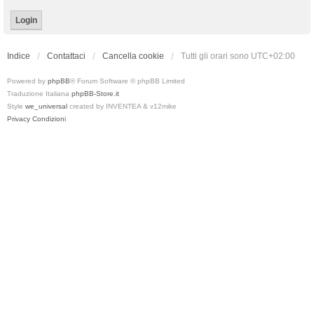
Indice
Contattaci
Cancella cookie
Tutti gli orari sono
UTC+02:00
Powered by
phpBB
® Forum Software © phpBB Limited
Traduzione Italiana
phpBB-Store.it
Style
we_universal
created by INVENTEA & v12mike
Privacy
Condizioni