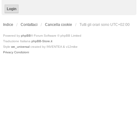
Indice
Contattaci
Cancella cookie
Tutti gli orari sono
UTC+02:00
Powered by
phpBB
® Forum Software © phpBB Limited
Traduzione Italiana
phpBB-Store.it
Style
we_universal
created by INVENTEA & v12mike
Privacy
Condizioni