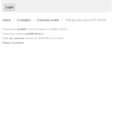
Indice
Contattaci
Cancella cookie
Tutti gli orari sono
UTC+02:00
Powered by
phpBB
® Forum Software © phpBB Limited
Traduzione Italiana
phpBB-Store.it
Style
we_universal
created by INVENTEA & v12mike
Privacy
Condizioni