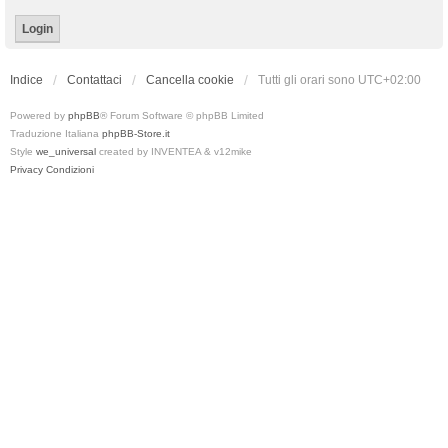
Indice
Contattaci
Cancella cookie
Tutti gli orari sono
UTC+02:00
Powered by
phpBB
® Forum Software © phpBB Limited
Traduzione Italiana
phpBB-Store.it
Style
we_universal
created by INVENTEA & v12mike
Privacy
Condizioni