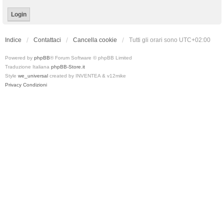
Indice
Contattaci
Cancella cookie
Tutti gli orari sono
UTC+02:00
Powered by
phpBB
® Forum Software © phpBB Limited
Traduzione Italiana
phpBB-Store.it
Style
we_universal
created by INVENTEA & v12mike
Privacy
Condizioni