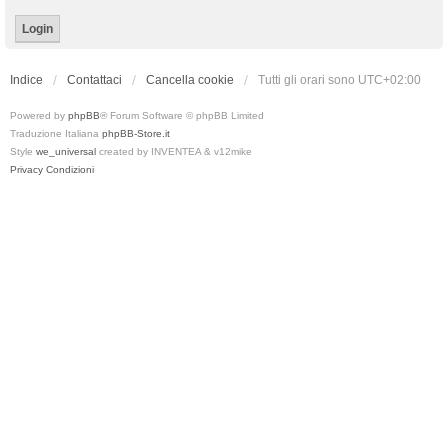
Indice
Contattaci
Cancella cookie
Tutti gli orari sono
UTC+02:00
Powered by
phpBB
® Forum Software © phpBB Limited
Traduzione Italiana
phpBB-Store.it
Style
we_universal
created by INVENTEA & v12mike
Privacy
Condizioni