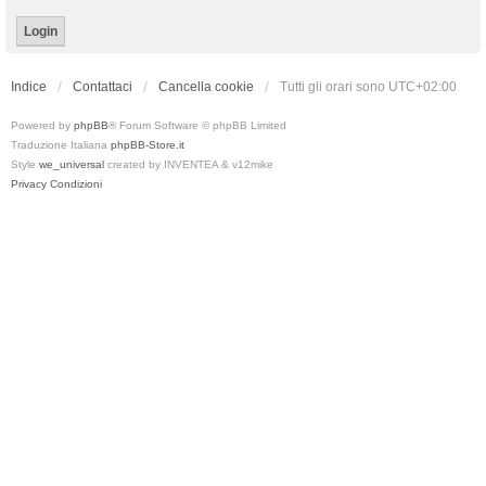
Indice
Contattaci
Cancella cookie
Tutti gli orari sono
UTC+02:00
Powered by
phpBB
® Forum Software © phpBB Limited
Traduzione Italiana
phpBB-Store.it
Style
we_universal
created by INVENTEA & v12mike
Privacy
Condizioni