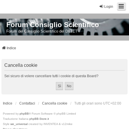
Login
Forum Consiglio Scientifico
Forum del Consiglio Scientifico del DIITET
Indice
Cancella cookie
Sei sicuro di volere cancellare tutti i cookie di questa Board?
Indice
Contattaci
Cancella cookie
Tutti gli orari sono
UTC+02:00
Powered by
phpBB
® Forum Software © phpBB Limited
Traduzione Italiana
phpBB-Store.it
Style
we_universal
created by INVENTEA & v12mike