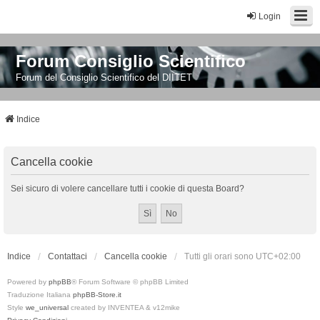
Login
Forum Consiglio Scientifico
Forum del Consiglio Scientifico del DIITET
Indice
Cancella cookie
Sei sicuro di volere cancellare tutti i cookie di questa Board?
Indice
Contattaci
Cancella cookie
Tutti gli orari sono
UTC+02:00
Powered by
phpBB
® Forum Software © phpBB Limited
Traduzione Italiana
phpBB-Store.it
Style
we_universal
created by INVENTEA & v12mike