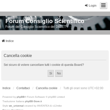
Login
Forum Consiglio Scientifico
Forum del Consiglio Scientifico del DIITET
Indice
Cancella cookie
Sei sicuro di volere cancellare tutti i cookie di questa Board?
Indice
Contattaci
Cancella cookie
Tutti gli orari sono
UTC+02:00
Powered by
phpBB
® Forum Software © phpBB Limited
Traduzione Italiana
phpBB-Store.it
Style
we_universal
created by INVENTEA & v12mike