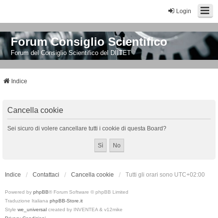
Login
Forum Consiglio Scientifico
Forum del Consiglio Scientifico del DIITET
Indice
Cancella cookie
Sei sicuro di volere cancellare tutti i cookie di questa Board?
Indice
Contattaci
Cancella cookie
Tutti gli orari sono
UTC+02:00
Powered by
phpBB
® Forum Software © phpBB Limited
Traduzione Italiana
phpBB-Store.it
Style
we_universal
created by INVENTEA & v12mike