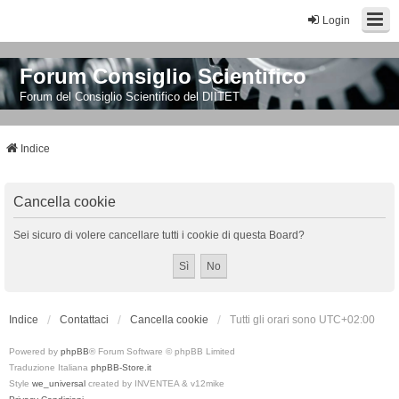
Login
Forum Consiglio Scientifico
Forum del Consiglio Scientifico del DIITET
Indice
Cancella cookie
Sei sicuro di volere cancellare tutti i cookie di questa Board?
Indice
Contattaci
Cancella cookie
Tutti gli orari sono
UTC+02:00
Powered by
phpBB
® Forum Software © phpBB Limited
Traduzione Italiana
phpBB-Store.it
Style
we_universal
created by INVENTEA & v12mike