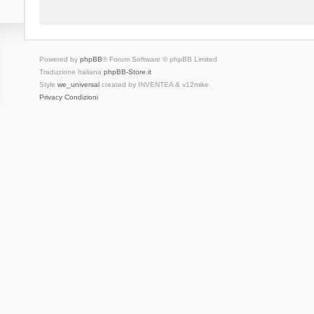
Powered by
phpBB
® Forum Software © phpBB Limited
Traduzione Italiana
phpBB-Store.it
Style
we_universal
created by INVENTEA & v12mike
Privacy
Condizioni