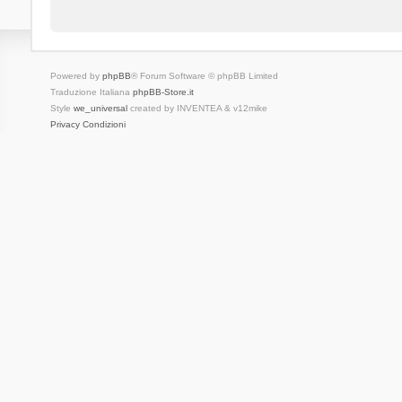
Powered by
phpBB
® Forum Software © phpBB Limited
Traduzione Italiana
phpBB-Store.it
Style
we_universal
created by INVENTEA & v12mike
Privacy
Condizioni