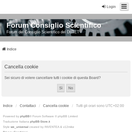
Login
Forum Consiglio Scientifico
Forum del Consiglio Scientifico del DIITET
Indice
Cancella cookie
Sei sicuro di volere cancellare tutti i cookie di questa Board?
Indice
Contattaci
Cancella cookie
Tutti gli orari sono
UTC+02:00
Powered by
phpBB
® Forum Software © phpBB Limited
Traduzione Italiana
phpBB-Store.it
Style
we_universal
created by INVENTEA & v12mike